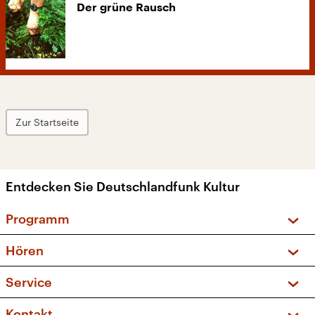
Der grüne Rausch
Zur Startseite
Entdecken Sie Deutschlandfunk Kultur
Programm
Vorschau und Rückschau
Hören
Sendungen und Podcasts
Livestream
Service
Musikliste
Frequenzen (UKW + DAB+)
FAQ
Kontakt
Kakadu – Das Kinderprogramm