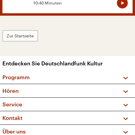
10:40 Minuten
Zur Startseite
Entdecken Sie Deutschlandfunk Kultur
Programm
Vorschau und Rückschau
Hören
Sendungen und Podcasts
Livestream
Service
Musikliste
Frequenzen (UKW + DAB+)
FAQ
Kontakt
Kakadu – Das Kinderprogramm
Apps
Archiv
Hörerservice
Über uns
Newsletter