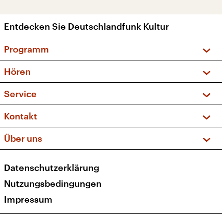
Entdecken Sie Deutschlandfunk Kultur
Programm
Vorschau und Rückschau
Hören
Sendungen und Podcasts
Livestream
Service
Musikliste
Frequenzen (UKW + DAB+)
FAQ
Kontakt
Kakadu – Das Kinderprogramm
Apps
Archiv
Hörerservice
Über uns
Newsletter
Social Media
Deutschlandradio
RSS
Datenschutzerklärung
Presse
Veranstaltungen
Nutzungsbedingungen
Karriere
Impressum
Transparenz
Korrekturen und Richtigstellungen