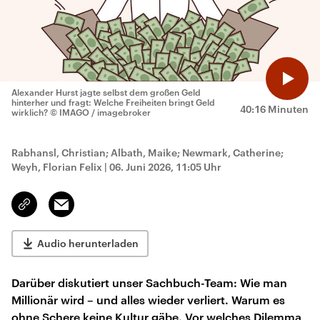
Alexander Hurst jagte selbst dem großen Geld
hinterher und fragt: Welche Freiheiten bringt Geld
40:16 Minuten
wirklich?
© IMAGO / imagebroker
Rabhansl, Christian; Albath, Maike; Newmark, Catherine;
Weyh, Florian Felix
|
06. Juni 2026, 11:05 Uhr
Email
Link
kopieren/teilen
Audio herunterladen
Darüber diskutiert unser Sachbuch-Team: Wie man
Millionär wird – und alles wieder verliert. Warum es
ohne Schere keine Kultur gäbe. Vor welches Dilemma