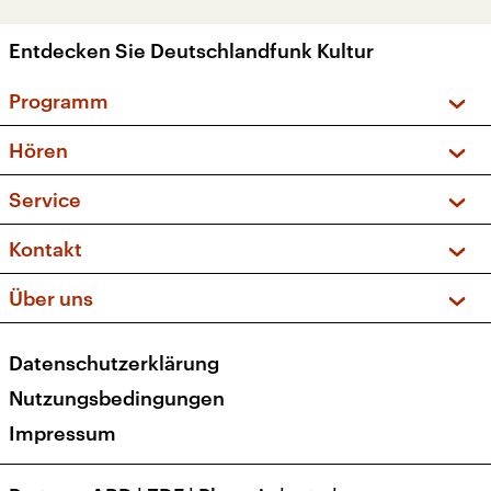
Entdecken Sie Deutschlandfunk Kultur
Programm
Vorschau und Rückschau
Hören
Sendungen und Podcasts
Livestream
Service
Musikliste
Frequenzen (UKW + DAB+)
FAQ
Kontakt
Kakadu – Das Kinderprogramm
Apps
Archiv
Hörerservice
Über uns
Newsletter
Social Media
Deutschlandradio
RSS
Datenschutzerklärung
Presse
Veranstaltungen
Nutzungsbedingungen
Karriere
Impressum
Transparenz
Korrekturen und Richtigstellungen