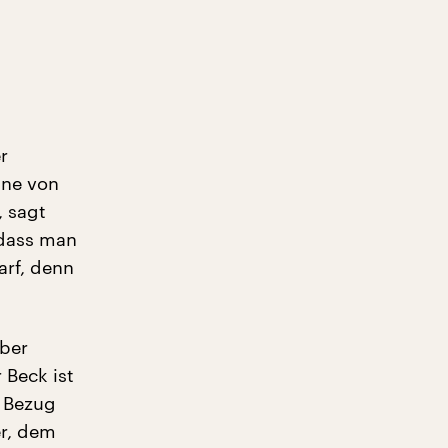
r
hne von
, sagt
 dass man
rf, denn
über
 Beck ist
n Bezug
er, dem