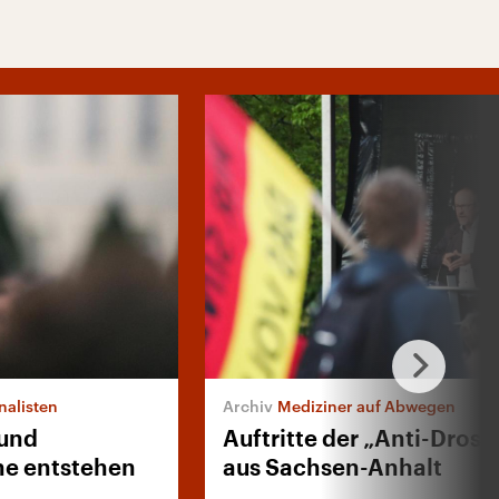
nalisten
Mediziner auf Abwegen
 und
Auftritte der „Anti-Drost
e entstehen
aus Sachsen-Anhalt