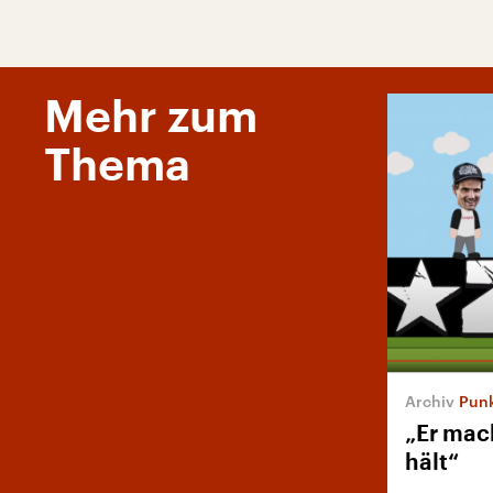
Mehr zum
Thema
Punk
„Er mach
hält“