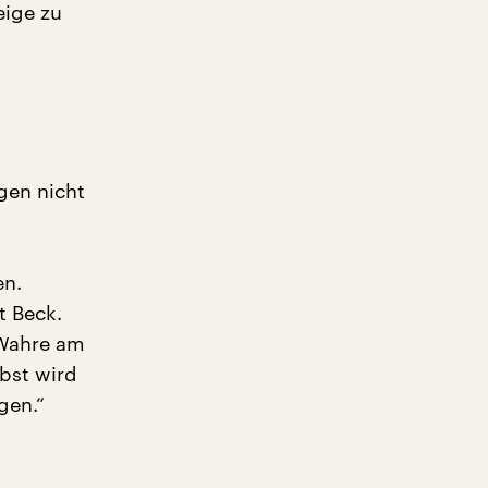
eige zu
gen nicht
en.
t Beck.
 Wahre am
bst wird
gen.“