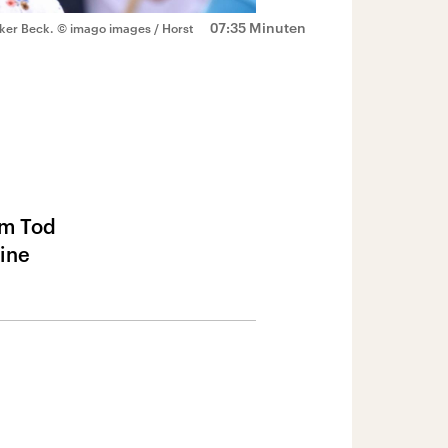
07:35 Minuten
lker Beck.
© imago images / Horst
em Tod
eine