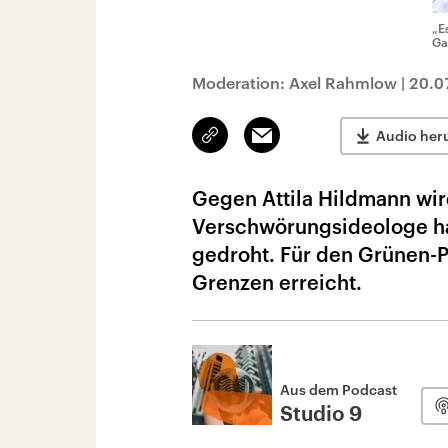
„E
Ga
Moderation: Axel Rahmlow
|
20.0
Link
Email
Audio her
kopieren/teilen
Gegen Attila Hildmann wir
Verschwörungsideologe ha
gedroht. Für den Grünen-Po
Grenzen erreicht.
Aus dem Podcast
Studio 9