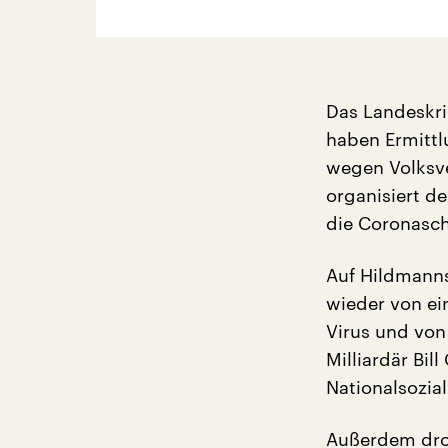
Das Landeskri
haben Ermitt
wegen Volksv
organisiert d
die Coronas
Auf Hildmanns
wieder von e
Virus und von
Milliardär Bil
Nationalsozial
Außerdem dro