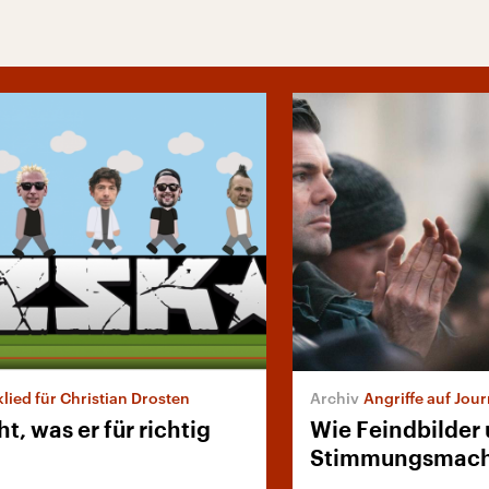
lied für Christian Drosten
Angriffe auf Jour
t, was er für richtig
Wie Feindbilder
Stimmungsmach