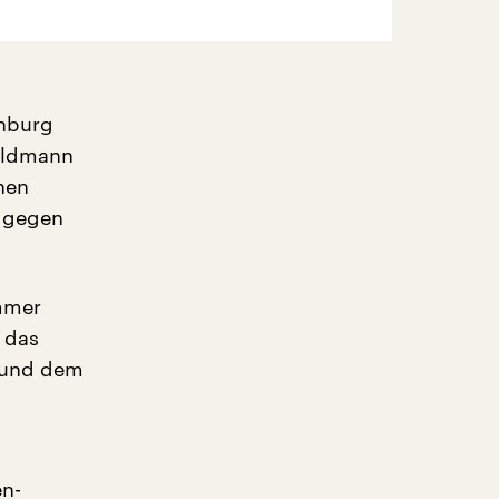
enburg
ildmann
hen
n gegen
mmer
 das
“ und dem
n-