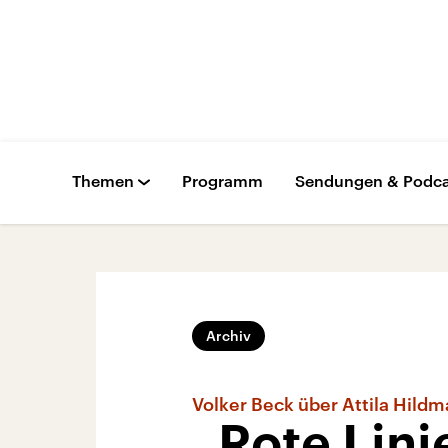
Themen
Programm
Sendungen & Podca
Archiv
Volker Beck über Attila Hild
„Rote Lini