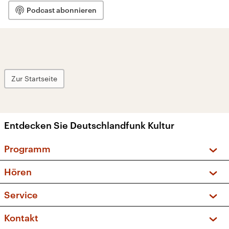
Podcast abonnieren
Zur Startseite
Entdecken Sie Deutschlandfunk Kultur
Programm
Vorschau und Rückschau
Hören
Sendungen und Podcasts
Livestream
Service
Musikliste
Frequenzen (UKW + DAB+)
FAQ
Kontakt
Kakadu – Das Kinderprogramm