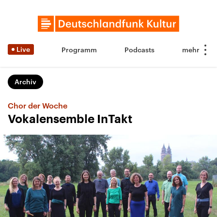
Live
Programm
Podcasts
Archiv
Chor der Woche
Vokalensemble InTakt