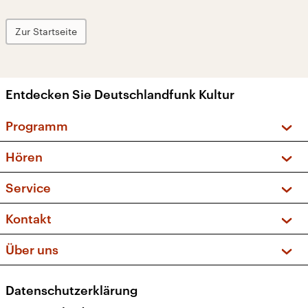
Zur Startseite
Entdecken Sie Deutschlandfunk Kultur
Programm
Vorschau und Rückschau
Hören
Sendungen und Podcasts
Livestream
Service
Musikliste
Frequenzen (UKW + DAB+)
FAQ
Kontakt
Kakadu – Das Kinderprogramm
Apps
Archiv
Hörerservice
Über uns
Newsletter
Social Media
Deutschlandradio
RSS
Datenschutzerklärung
Presse
Veranstaltungen