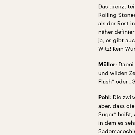
Das grenzt te
Rolling Stone
als der Rest 
näher definier
ja, es gibt a
Witz! Kein Wun
: Dabei
Müller
und wilden Ze
Flash“ oder „
: Die zwi
Pohl
aber, dass die
Sugar“ heißt,
in dem es seh
Sadomasochism