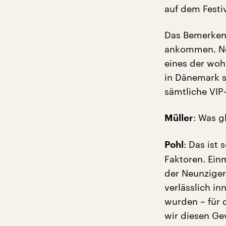
auf dem Festiv
Das Bemerkens
ankommen. Neh
eines der woh
in Dänemark s
sämtliche VIP
: Was g
Müller
: Das ist
Pohl
Faktoren. Ein
der Neunziger 
verlässlich i
wurden – für 
wir diesen Gew