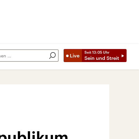
Seit
13:05
Uhr
Live
Sein und Streit
tpublikum