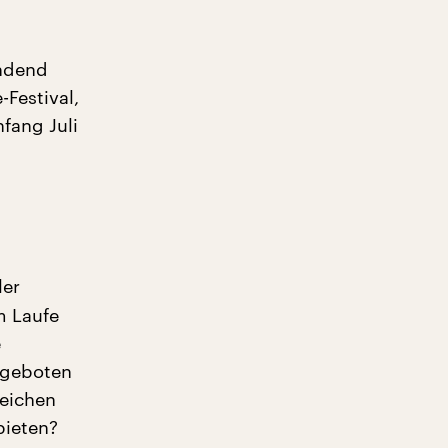
endend
Festival,
fang Juli
,
ler
m Laufe
e
lgeboten
reichen
bieten?