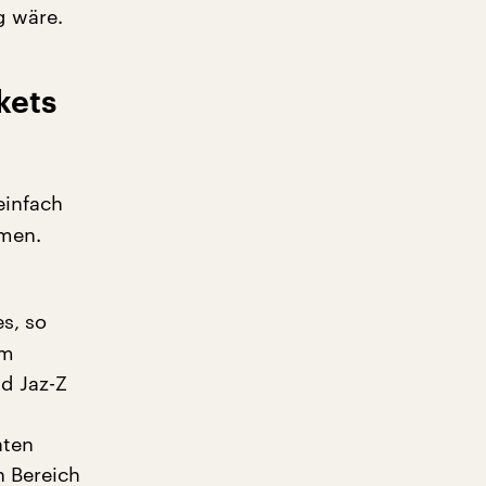
g wäre.
kets
einfach
hmen.
es, so
im
nd Jaz-Z
aten
 Bereich