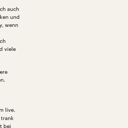
ich auch
nken und
ay, wenn
ich
d viele
ere
en.
m live.
 trank
t bei