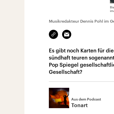
Bi
im
Musikredakteur Dennis Pohl im G
Link
Email
kopieren/teilen
Es gibt noch Karten für die
sündhaft teuren sogenannt
Pop Spiegel gesellschaftl
Gesellschaft?
Aus dem Podcast
Tonart