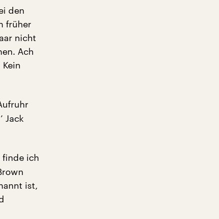
ei den
n früher
aar nicht
hen. Ach
 Kein
Aufruhr
’ Jack
 finde ich
„Brown
annt ist,
d