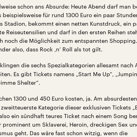
ilweise schon ans Absurde: Heute Abend darf man b
s beispielsweise für rund 1300 Euro ein paar Stunde
ins Stadion, bekommt einen netten Kunstdruck, ein p
te Reiseutensilien und darf in den ersten Reihen ste
uch noch die Möglichkeit zum entspannten Shopping.
der also, dass Rock ‚n‘ Roll als tot gilt.
 klingen die sechs Spezialkategorien allesamt nach 
iten. Es gibt Tickets namens „Start Me Up“, „Jumpin
Gimme Shelter“.
schen 1300 und 450 Euro kosten, ja. Am absurdesten
 zweitteuerste Kategorie dieser exklusiven Tickets 
 also ein sündhaft teures Ticket nach einem Song ben
r prominent um Sklaverei, Heroin, dreckigen Sex un
us geht. Das wäre fast schon witzig, wenn die