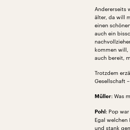
Andererseits 
älter, da will
einen schönen
auch ein biss
nachvollziehe
kommen will, 
auch bereit, 
Trotzdem erzä
Gesellschaft –
: Was m
Müller
: Pop war
Pohl
Egal welchen 
und stank gem