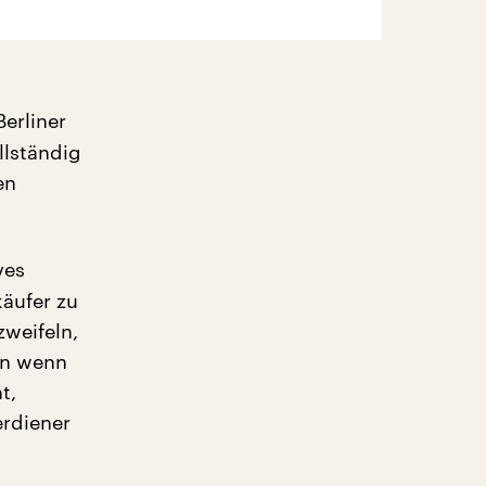
Berliner
llständig
en
ves
äufer zu
zweifeln,
nn wenn
t,
erdiener