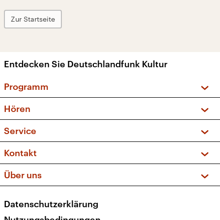
Zur Startseite
Entdecken Sie Deutschlandfunk Kultur
Programm
Vorschau und Rückschau
Hören
Sendungen und Podcasts
Livestream
Service
Musikliste
Frequenzen (UKW + DAB+)
FAQ
Kontakt
Kakadu – Das Kinderprogramm
Apps
Archiv
Hörerservice
Über uns
Newsletter
Social Media
Deutschlandradio
RSS
Datenschutzerklärung
Presse
Veranstaltungen
Nutzungsbedingungen