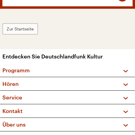
Zur Startseite
Entdecken Sie Deutschlandfunk Kultur
Programm
Vorschau und Rückschau
Hören
Sendungen und Podcasts
Livestream
Service
Musikliste
Frequenzen (UKW + DAB+)
FAQ
Kontakt
Kakadu – Das Kinderprogramm
Apps
Archiv
Hörerservice
Über uns
Newsletter
Social Media