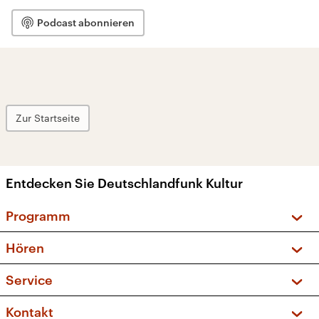
Podcast abonnieren
Zur Startseite
Entdecken Sie Deutschlandfunk Kultur
Programm
Vorschau und Rückschau
Hören
Sendungen und Podcasts
Livestream
Service
Musikliste
Frequenzen (UKW + DAB+)
FAQ
Kontakt
Kakadu – Das Kinderprogramm