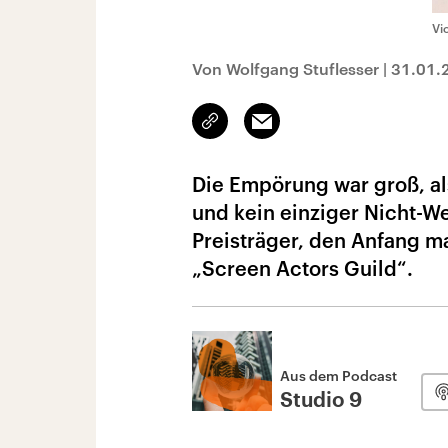
Vi
Von Wolfgang Stuflesser
|
31.01.
Link
Email
kopieren/teilen
Die Empörung war groß, a
und kein einziger Nicht-W
Preisträger, den Anfang 
„Screen Actors Guild“.
Aus dem Podcast
Studio 9