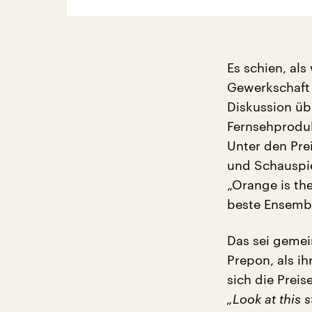
Es schien, als
Gewerkschaft 
Diskussion üb
Fernsehproduk
Unter den Pre
und Schauspie
„Orange is the
beste Ensembl
Das sei gemein
Prepon, als ih
sich die Preis
„Look at this 