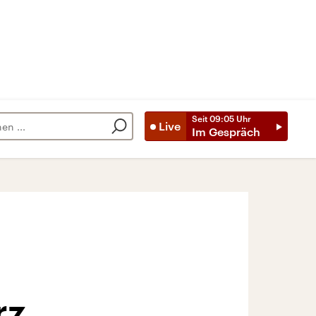
Seit
09:05
Uhr
Live
Im Gespräch
rz