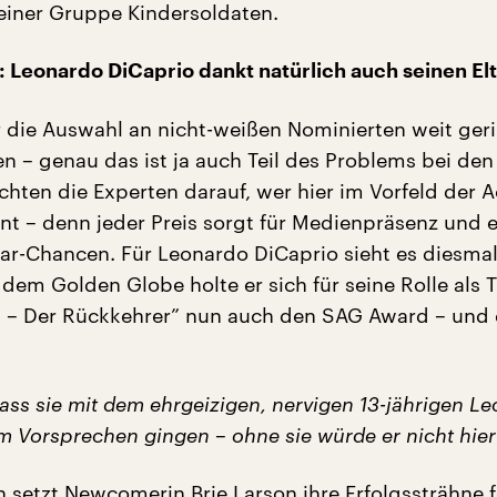
einer Gruppe Kindersoldaten.
 Leonardo DiCaprio dankt natürlich auch seinen El
 die Auswahl an nicht-weißen Nominierten weit geri
n – genau das ist ja auch Teil des Problems bei den
hten die Experten darauf, wer hier im Vorfeld der
t – denn jeder Preis sorgt für Medienpräsenz und 
ar-Chancen. Für Leonardo DiCaprio sieht es diesmal
dem Golden Globe holte er sich für seine Rolle als 
 – Der Rückkehrer” nun auch den SAG Award – und
ass sie mit dem ehrgeizigen, nervigen 13-jährigen L
m Vorsprechen gingen – ohne sie würde er nicht hier
 setzt Newcomerin Brie Larson ihre Erfolgssträhne f