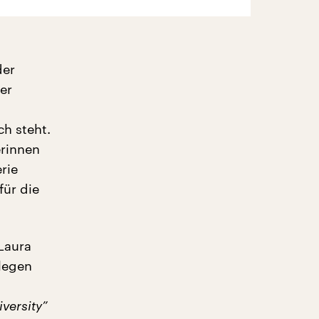
der
er
ch steht.
erinnen
rie
für die
 Laura
llegen
iversity”