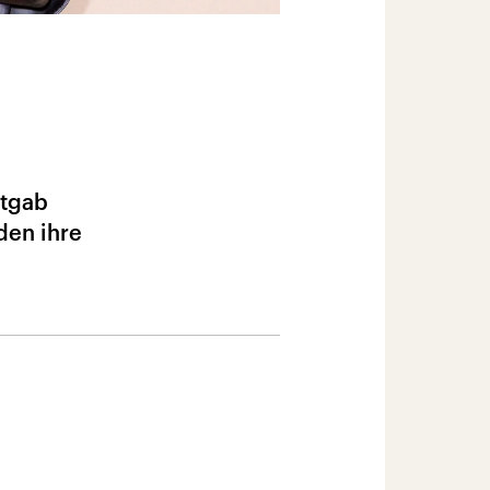
ntgab
den ihre