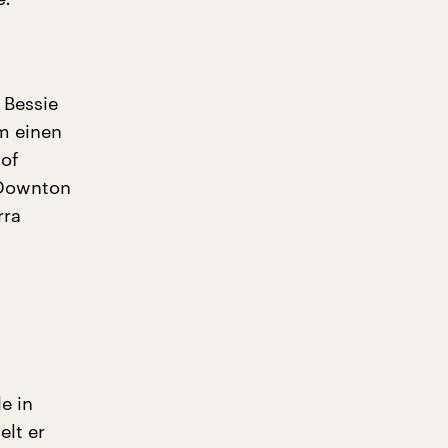
 Bessie
m einen
of
„Downton
rra
e in
elt er