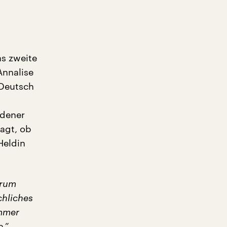
as zweite
Annalise
 Deutsch
edener
ragt, ob
Heldin
arum
chliches
immer
.”