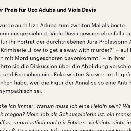
er Preis für Uzo Aduba und Viola Davis
 wurde auch Uzo Aduba zum zweiten Mal als beste
erin ausgezeichnet. Viola Davis gewann ebenfalls d
 für ihr Porträt der durchtriebenen Jura-Professorin 
r Krimiserie „How to get a away with murder?” – auf
n mit Mord ungeschoren davonkommt.” – In ihrer
hrte sie die Diskussion über die Abbildung verschi
m und Fernsehen eine Ecke weiter: Sie werde oft gef
nken habe, weil die Figur der Annalise so eine Anti-
sympathisch sei.
ke ich immer: Warum muss ich eine Heldin sein? W
 mögen? Mein Job als Schauspielerin ist, ein mens
fen, unordentlich und mit Fehlern, vielleicht nicht 
d süß. Das ist mein Job, und er macht mir viel Freude