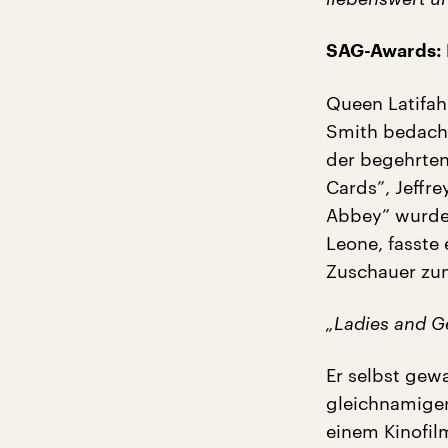
SAG-Awards: L
Queen Latifah
Smith bedacht
der begehrten
Cards”, Jeffr
Abbey” wurden 
Leone, fasste
Zuschauer zum 
„Ladies and G
Er selbst gewa
gleichnamigen
einem Kinofilm