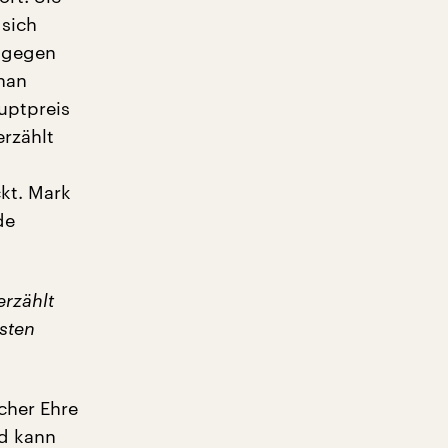
 sich
s gegen
nan
uptpreis
erzählt
kt. Mark
de
erzählt
sten
scher Ehre
od kann