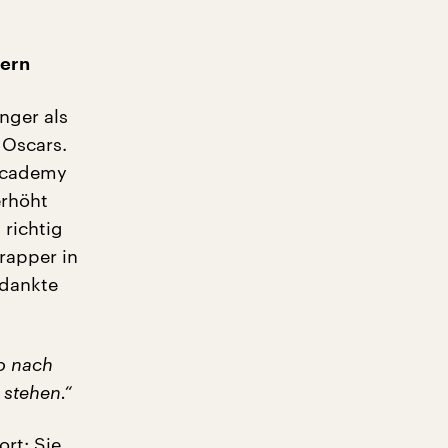
tern
nger als
 Oscars.
 Academy
erhöht
 richtig
Trapper in
 dankte
eo nach
 stehen.“
ort: Sie