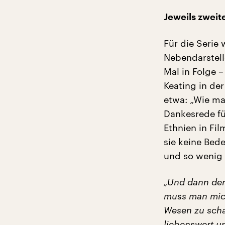
Jeweils zweit
Für die Serie
Nebendarstell
Mal in Folge –
Keating in de
etwa: „Wie ma
Dankesrede fü
Ethnien in Fil
sie keine Bede
und so wenig 
„Und dann den
muss man mich
Wesen zu schaf
liebenswert un