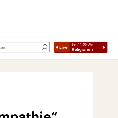
Seit
14:05
Uhr
Live
Religionen
Empathie“