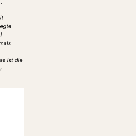
.
it
legte
d
mals
s ist die
e