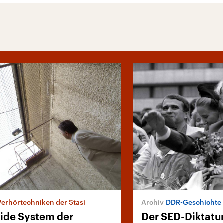
Verhörtechniken der Stasi
DDR-Geschichte
fide System der
Der SED-Diktatur