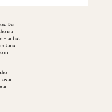
es. Der
die sie
n – er hat
rin Jana
e in
die
d zwar
erer