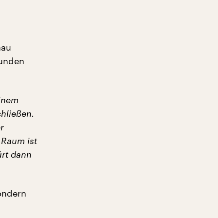
nau
funden
einem
chließen.
r
 Raum ist
ürt dann
sondern