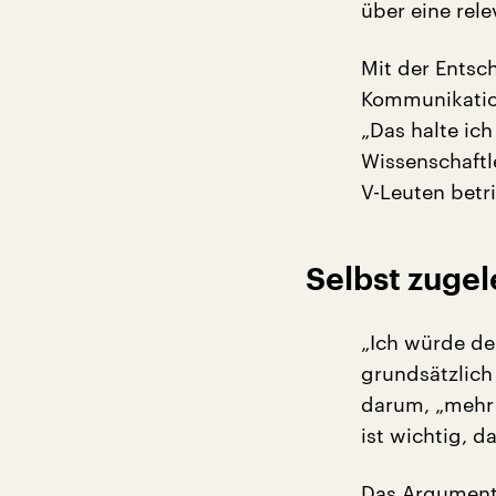
über eine rel
Mit der Entsc
Kommunikation
„Das halte ich
Wissenschaftle
V-Leuten betri
Selbst zuge
„Ich würde d
grundsätzlich
darum, „mehr 
ist wichtig, d
Das Argument,