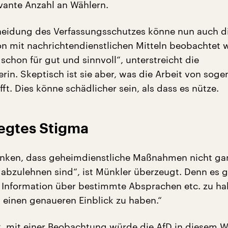
evante Anzahl an Wählern.
heidung des Verfassungsschutzes könne nun auch di
 mit nachrichtendienstlichen Mitteln beobachtet 
 schon für gut und sinnvoll“, unterstreicht die
rin. Skeptisch ist sie aber, was die Arbeit von sog
fft. Dies könne schädlicher sein, als dass es nütze.
legtes Stigma
enken, dass geheimdienstliche Maßnahmen nicht ga
 abzulehnen sind“, ist Münkler überzeugt. Denn es 
Information über bestimmte Absprachen etc. zu ha
a einen genaueren Einblick zu haben.“
 mit einer Beobachtung würde die AfD in diesem W