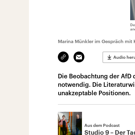
De
an
Marina Münkler im Gespräch mit K
Link
Email
Audio her
kopieren/teilen
Die Beobachtung der AfD d
notwendig. Die Literaturwi
unakzeptable Positionen.
Aus dem Podcast
Studio 9 – Der Tag