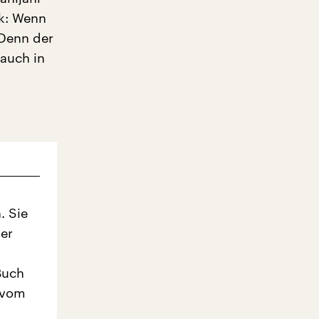
ck: Wenn
 Denn der
auch in
. Sie
er
 Buch
 vom