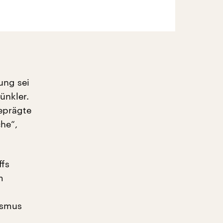
ung sei
ünkler.
geprägte
he“,
ffs
m
ismus