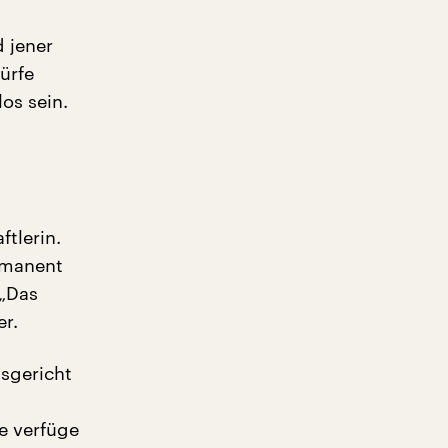
 jener
ürfe
os sein.
ftlerin.
rmanent
 „Das
er.
sgericht
se verfüge