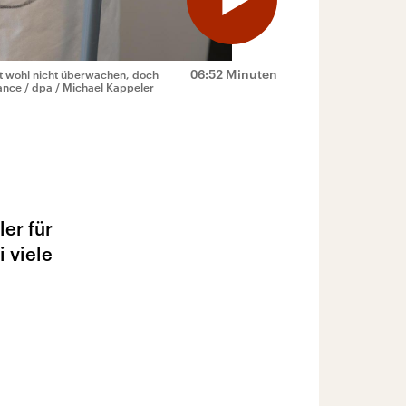
06:52 Minuten
st wohl nicht überwachen, doch
iance / dpa / Michael Kappeler
er für
i viele