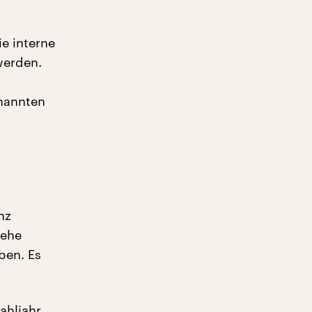
e interne
werden.
enannten
nz
gehe
ben. Es
ahljahr