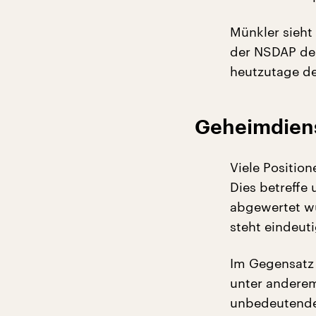
Münkler sieht
der NSDAP der
heutzutage de
Geheimdiens
Viele Position
Dies betreffe
abgewertet wür
steht eindeut
Im Gegensatz 
unter anderem
unbedeutende 