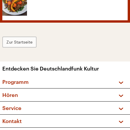
Zur Startseite
Entdecken Sie Deutschlandfunk Kultur
Programm
Vorschau und Rückschau
Hören
Sendungen und Podcasts
Livestream
Service
Musikliste
Frequenzen (UKW + DAB+)
FAQ
Kontakt
Kakadu – Das Kinderprogramm
Apps
Archiv