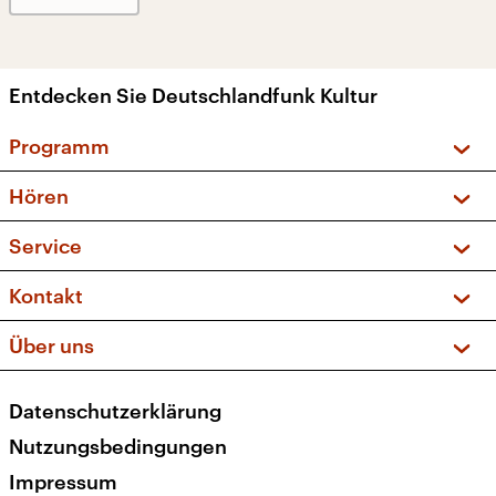
Entdecken Sie Deutschlandfunk Kultur
Programm
Vorschau und Rückschau
Hören
Sendungen und Podcasts
Livestream
Service
Musikliste
Frequenzen (UKW + DAB+)
FAQ
Kontakt
Kakadu – Das Kinderprogramm
Apps
Archiv
Hörerservice
Über uns
Newsletter
Social Media
Deutschlandradio
RSS
Datenschutzerklärung
Presse
Veranstaltungen
Nutzungsbedingungen
Karriere
Impressum
Transparenz