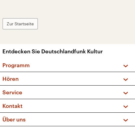
Zur Startseite
Entdecken Sie Deutschlandfunk Kultur
Programm
Vorschau und Rückschau
Hören
Sendungen und Podcasts
Livestream
Service
Musikliste
Frequenzen (UKW + DAB+)
FAQ
Kontakt
Kakadu – Das Kinderprogramm
Apps
Archiv
Hörerservice
Über uns
Newsletter
Social Media
Deutschlandradio
RSS