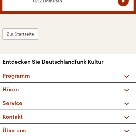
07:23 Minuten
Zur Startseite
Entdecken Sie Deutschlandfunk Kultur
Programm
Vorschau und Rückschau
Hören
Sendungen und Podcasts
Livestream
Service
Musikliste
Frequenzen (UKW + DAB+)
FAQ
Kontakt
Kakadu – Das Kinderprogramm
Apps
Archiv
Hörerservice
Über uns
Newsletter