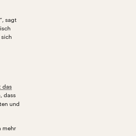
“, sagt
risch
 sich
t das
, dass
sten und
n mehr