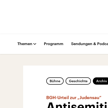
Themen
Programm
Sendungen & Podca
Bühne
Geschichte
Archiv
BGH-Urteil zur „Judensau“
Antisemiti