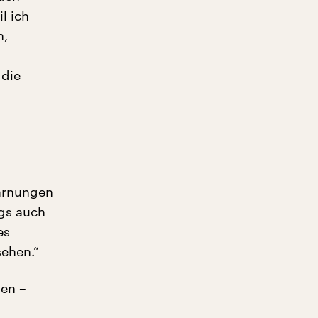
l ich
n,
 die
warnungen
ngs auch
es
sehen.“
den –