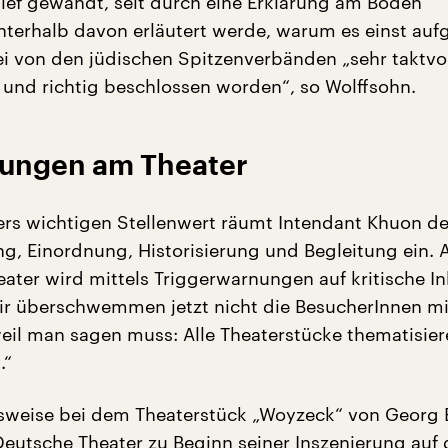
ief gewandt, seit durch eine Erklärung am Boden
nterhalb davon erläutert werde, warum es einst aufg
ei von den jüdischen Spitzenverbänden „sehr taktvol
 und richtig beschlossen worden“, so Wolffsohn.
ungen am Theater
rs wichtigen Stellenwert räumt Intendant Khuon de
, Einordnung, Historisierung und Begleitung ein.
ater wird mittels Triggerwarnungen auf kritische In
ir überschwemmen jetzt nicht die BesucherInnen mi
il man sagen muss: Alle Theaterstücke thematisie
.“
sweise bei dem Theaterstück „Woyzeck“ von Georg
Deutsche Theater zu Beginn seiner Inszenierung auf