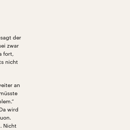
 sagt der
sei zwar
 fort,
s nicht
eiter an
 müsste
blem.“
„Da wird
huon.
. Nicht