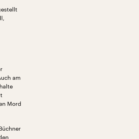
estellt
l,
r
 Auch am
halte
t
ren Mord
 Büchner
 den