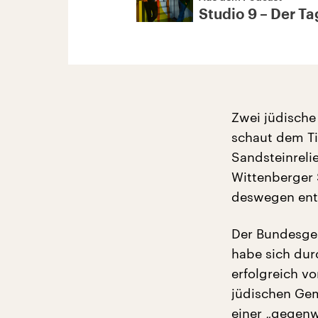
Studio 9 – Der Tag
Zwei jüdische
schaut dem Ti
Sandsteinreli
Wittenberger 
deswegen ent
Der Bundesger
habe sich durc
erfolgreich vo
jüdischen Gem
einer „gegenw