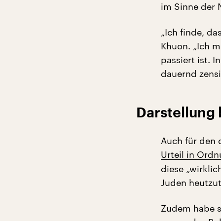
im Sinne der 
„Ich finde, d
Khuon. „Ich mu
passiert ist. 
dauernd zensi
Darstellung 
Auch für den 
Urteil in Ord
diese „wirkli
Juden heutzut
Zudem habe si