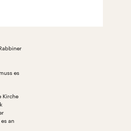
 Rabbiner
 muss es
e Kirche
ik
er
 es an