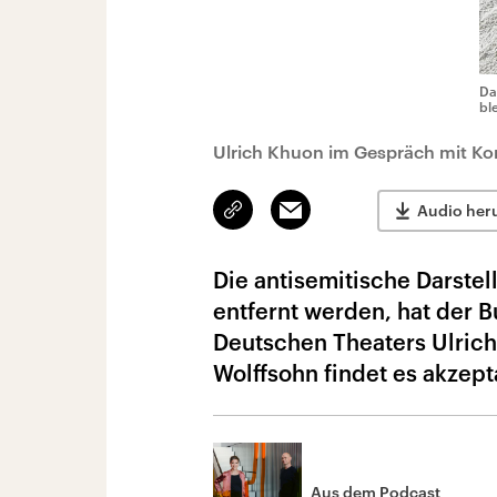
Da
bl
Ulrich Khuon im Gespräch mit Kor
Link
Email
Audio her
kopieren/teilen
Die antisemitische Darste
entfernt werden, hat der 
Deutschen Theaters Ulrich 
Wolffsohn findet es akzept
Aus dem Podcast