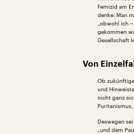
Femizid am En
denke: Man mu
„obwohl ich –
gekommen wär
Gesellschaft l
Von Einzelfa
Ob zukünftige
und Hinweista
nicht ganz sic
Puritanismus,
Deswegen sei 
„und dem Paus