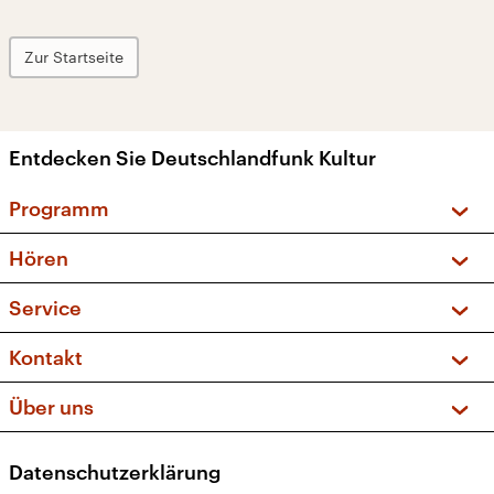
Zur Startseite
Entdecken Sie Deutschlandfunk Kultur
Programm
Vorschau und Rückschau
Hören
Sendungen und Podcasts
Livestream
Service
Musikliste
Frequenzen (UKW + DAB+)
FAQ
Kontakt
Kakadu – Das Kinderprogramm
Apps
Archiv
Hörerservice
Über uns
Newsletter
Social Media
Deutschlandradio
RSS
Datenschutzerklärung
Presse
Veranstaltungen