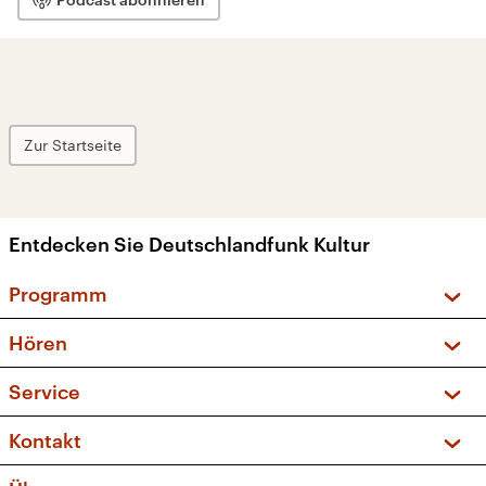
Zur Startseite
Entdecken Sie Deutschlandfunk Kultur
Programm
Vorschau und Rückschau
Hören
Sendungen und Podcasts
Livestream
Service
Musikliste
Frequenzen (UKW + DAB+)
FAQ
Kontakt
Kakadu – Das Kinderprogramm
Apps
Archiv
Hörerservice