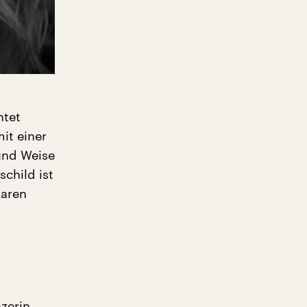
htet
it einer
und Weise
schild ist
Karen
zerin