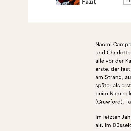
Fazit
Naomi Campell
und Charlotte
alle vor der K
erste, der fa
am Strand, au
später als er
beim Namen ka
(Crawford), Ta
Im letzten Ja
alt. Im Düssel