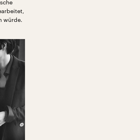
ische
earbeitet,
n würde.