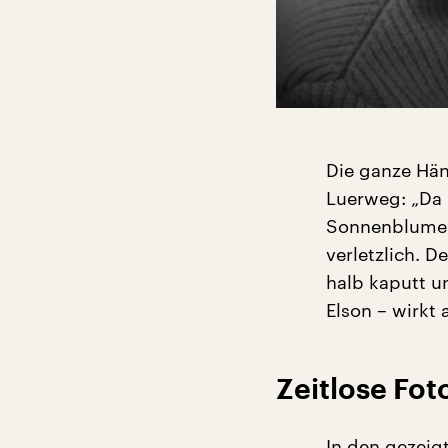
Die ganze Hän
Luerweg: „Da 
Sonnenblume u
verletzlich. D
halb kaputt u
Elson – wirkt 
Zeitlose Fot
In den gezeig