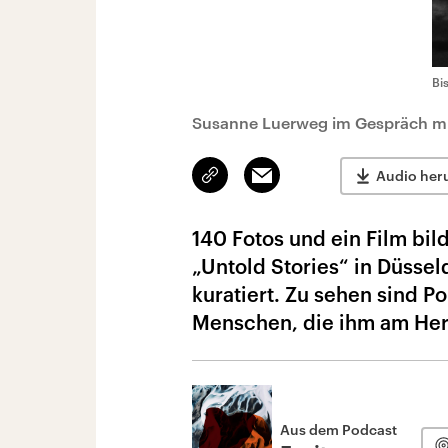
Bi
Susanne Luerweg im Gespräch mit
Link
Email
Audio her
kopieren/teilen
140 Fotos und ein Film bi
„Untold Stories“ in Düssel
kuratiert. Zu sehen sind Po
Menschen, die ihm am Her
Aus dem Podcast