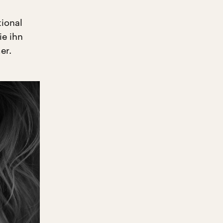
ional
ie ihn
er.