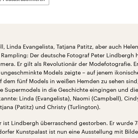
, Linda Evangelista, Tatjana Patitz, aber auch Hele
 Rampling: Der deutsche Fotograf Peter Lindbergh h
amera. Er gilt als Revolutionär der Modefotografie. E
st ungeschminkte Models zeigte – auf jenem ikonisch
f dem fünf Models in weißen Hemden zu sehen sind,
ste Supermodels in die Geschichte eingingen und die
nnte: Linda (Evangelista), Naomi (Campbell), Cind
tjana (Patitz) und Christy (Turlington).
hr ist Lindbergh überraschend gestorben. Er wurde 7
dorfer Kunstpalast ist nun eine Ausstellung mit Bild