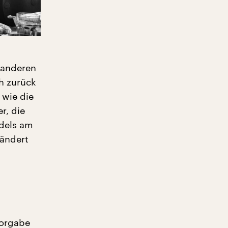
n anderen
h zurück
 wie die
r, die
dels am
rändert
n
Vorgabe