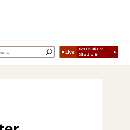
Seit
05:05
Uhr
Live
Studio 9
ter