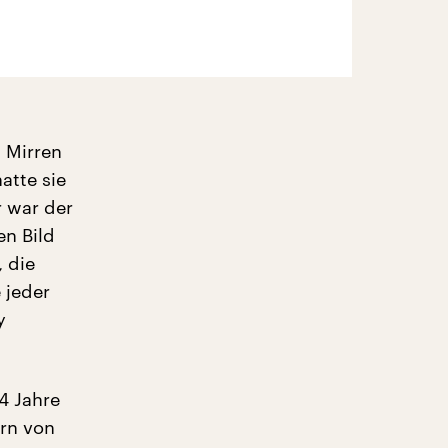
n Mirren
atte sie
r war der
en Bild
 die
 jeder
y
4 Jahre
ern von