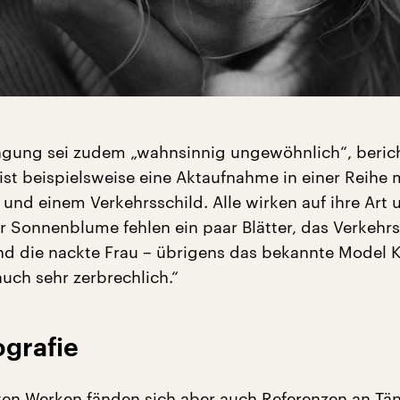
gung sei zudem „wahnsinnig ungewöhnlich“, beric
ist beispielsweise eine Aktaufnahme in einer Reihe m
nd einem Verkehrsschild. Alle wirken auf ihre Art 
er Sonnenblume fehlen ein paar Blätter, das Verkehrs
nd die nackte Frau – übrigens das bekannte Model 
auch sehr zerbrechlich.“
ografie
ten Werken fänden sich aber auch Referenzen an Tän