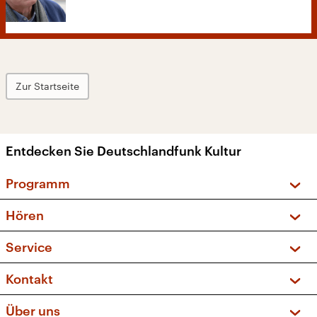
Zur Startseite
Entdecken Sie Deutschlandfunk Kultur
Programm
Vorschau und Rückschau
Hören
Sendungen und Podcasts
Livestream
Service
Musikliste
Frequenzen (UKW + DAB+)
FAQ
Kontakt
Kakadu – Das Kinderprogramm
Apps
Archiv
Hörerservice
Über uns