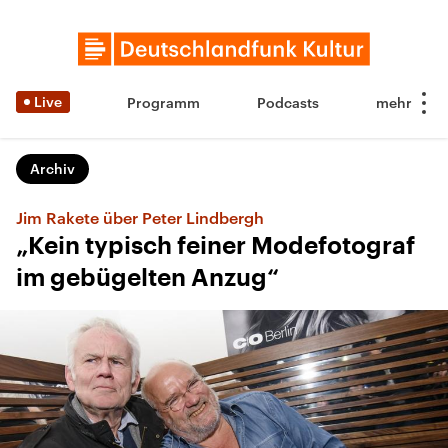
Live
Programm
Podcasts
Archiv
Jim Rakete über Peter Lindbergh
„Kein typisch feiner Modefotograf
im gebügelten Anzug“