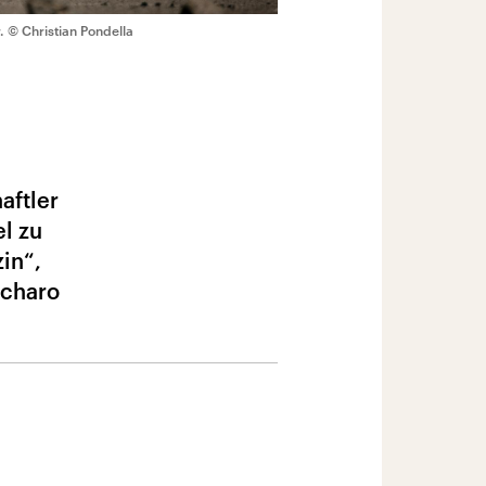
.
© Christian Pondella
aftler
l zu
in“,
scharo