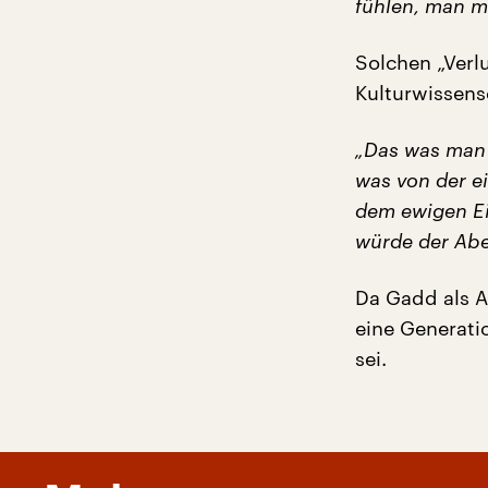
fühlen, man mu
Solchen „Verl
Kulturwissensc
„Das was man 
was von der e
dem ewigen Eis
würde der Abe
Da Gadd als A
eine Generati
sei.