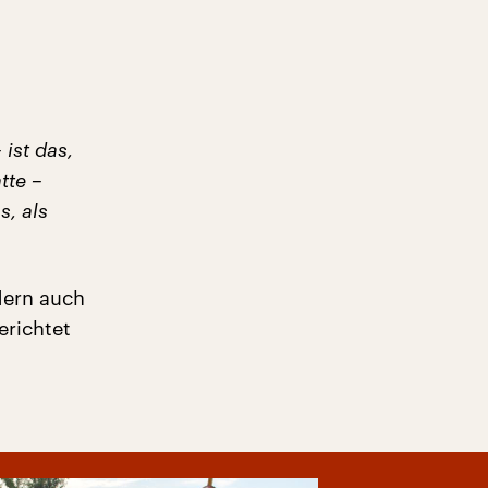
ist das,
tte –
s, als
dern auch
erichtet