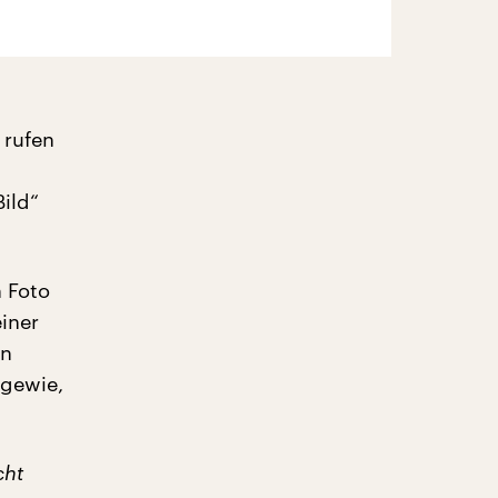
 rufen
Bild“
 Foto
iner
an
ggewie,
cht