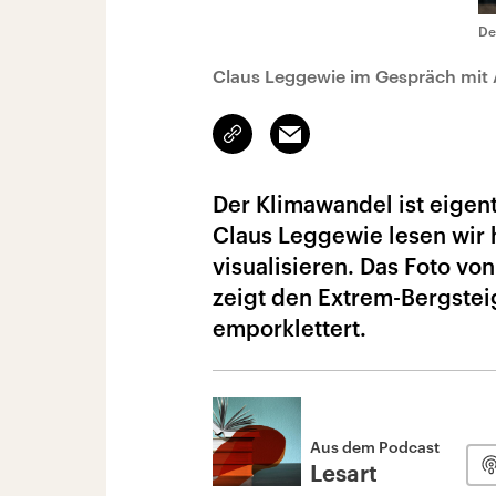
De
Claus Leggewie im Gespräch mit
Link
Email
kopieren/teilen
Der Klimawandel ist eigent
Claus Leggewie lesen wir 
visualisieren. Das Foto vo
zeigt den Extrem-Bergstei
emporklettert.
Aus dem Podcast
Lesart