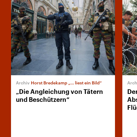
Horst Bredekamp „... liest ein Bild“
„Die Angleichung von Tätern
Der
und Beschützern“
Ab
Flü