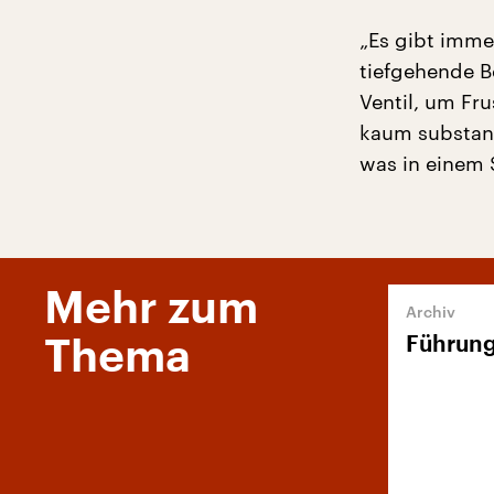
„Es gibt immer
tiefgehende Be
Ventil, um Fru
kaum substanzi
was in einem S
Mehr zum
Führung
Thema