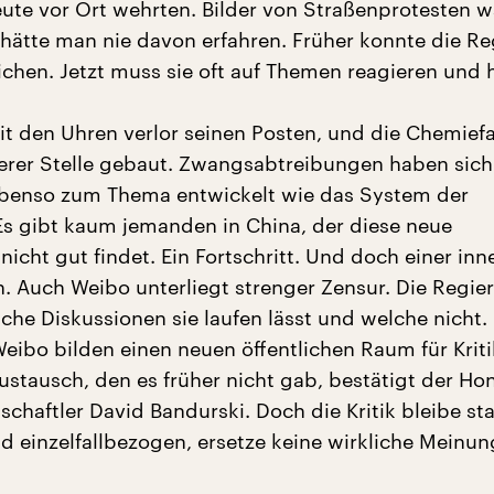
Leute vor Ort wehrten. Bilder von Straßenprotesten 
 hätte man nie davon erfahren. Früher konnte die R
ichen. Jetzt muss sie oft auf Themen reagieren und 
t den Uhren verlor seinen Posten, und die Chemiefa
rer Stelle gebaut. Zwangsabtreibungen haben sich
ebenso zum Thema entwickelt wie das System der
 Es gibt kaum jemanden in China, der diese neue
 nicht gut findet. Ein Fortschritt. Und doch einer inn
. Auch Weibo unterliegt strenger Zensur. Die Regie
che Diskussionen sie laufen lässt und welche nicht.
Weibo bilden einen neuen öffentlichen Raum für Krit
ustausch, den es früher nicht gab, bestätigt der H
chaftler David Bandurski. Doch die Kritik bleibe sta
nd einzelfallbezogen, ersetze keine wirkliche Meinu