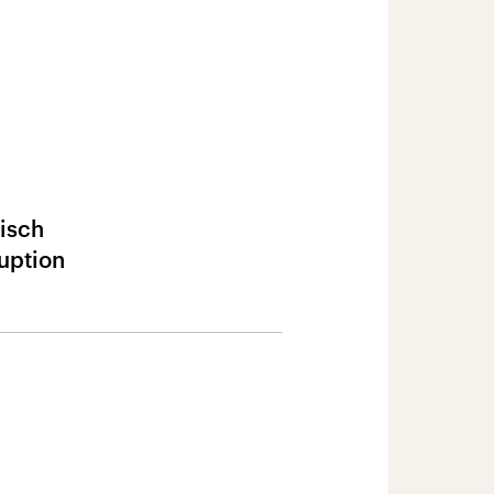
sisch
uption