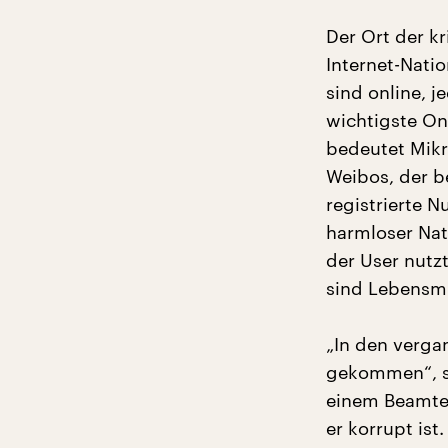
Der Ort der kr
Internet-Nati
sind online, j
wichtigste On
bedeutet Mikro
Weibos, der be
registrierte N
harmloser Nat
der User nutzt
sind Lebensm
„In den verga
gekommen“, s
einem Beamten
er korrupt is