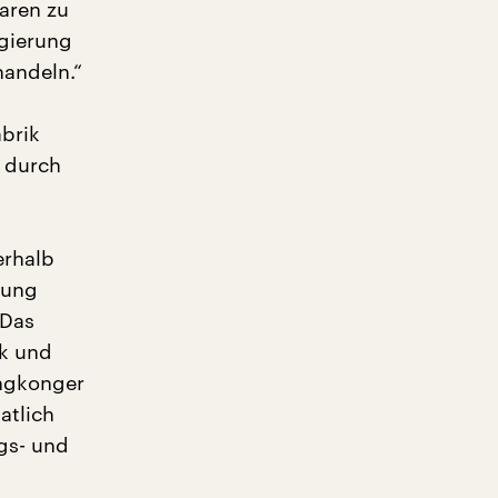
waren zu
egierung
handeln.“
brik
 durch
erhalb
rung
 Das
ik und
ongkonger
atlich
ngs- und