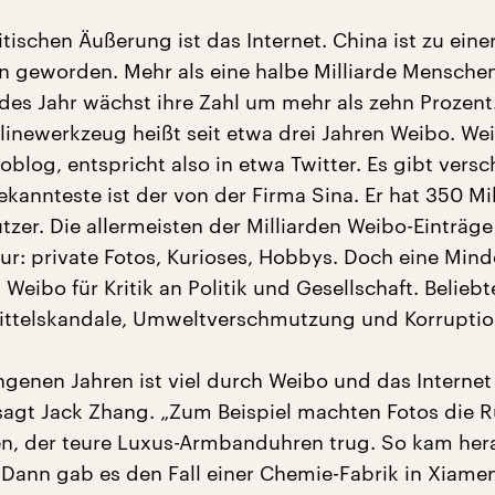
itischen Äußerung ist das Internet. China ist zu eine
on geworden. Mehr als eine halbe Milliarde Mensche
edes Jahr wächst ihre Zahl um mehr als zehn Prozent
linewerkzeug heißt seit etwa drei Jahren Weibo. We
blog, entspricht also in etwa Twitter. Es gibt vers
kannteste ist der von der Firma Sina. Er hat 350 Mi
utzer. Die allermeisten der Milliarden Weibo-Einträge
ur: private Fotos, Kurioses, Hobbys. Doch eine Mind
 Weibo für Kritik an Politik und Gesellschaft. Belie
ittelskandale, Umweltverschmutzung und Korruptio
ngenen Jahren ist viel durch Weibo und das Internet
agt Jack Zhang. „Zum Beispiel machten Fotos die 
, der teure Luxus-Armbanduhren trug. So kam her
t. Dann gab es den Fall einer Chemie-Fabrik in Xiame