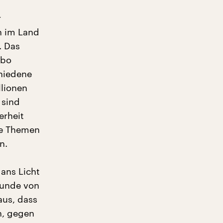
r
n im Land
. Das
ibo
chiedene
llionen
 sind
erheit
bte Themen
n.
 ans Licht
Runde von
aus, dass
n, gegen