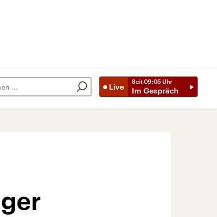
Seit
09:05
Uhr
Live
Im Gespräch
iger