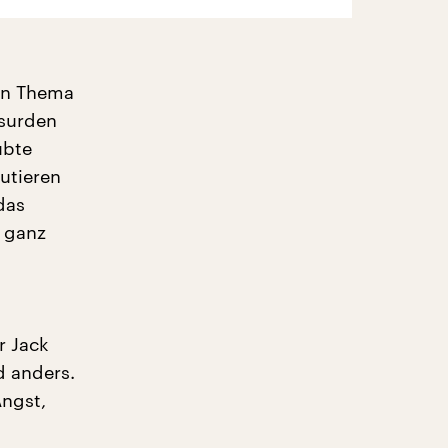
ein Thema
bsurden
ubte
utieren
das
– ganz
r Jack
d anders.
Angst,