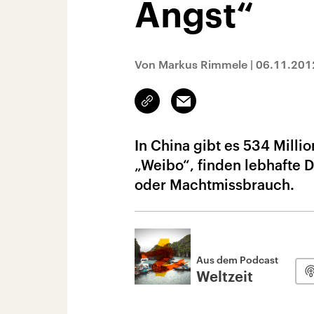
Angst“
Von Markus Rimmele
|
06.11.201
Link
Email
kopieren/teilen
In China gibt es 534 Milli
„Weibo“, finden lebhafte 
oder Machtmissbrauch.
Aus dem Podcast
Weltzeit