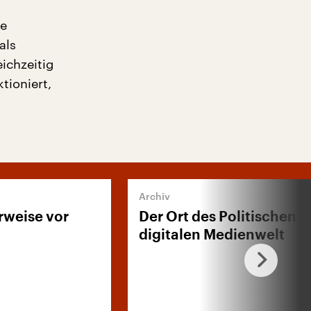
ne
als
eichzeitig
tioniert,
rweise vor
Der Ort des Politischen i
digitalen Medienwelt