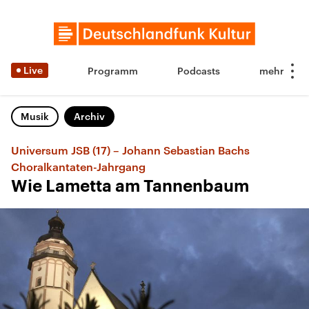
Live
Programm
Podcasts
Musik
Archiv
Universum JSB (17) – Johann Sebastian Bachs
Choralkantaten-Jahrgang
Wie Lametta am Tannenbaum