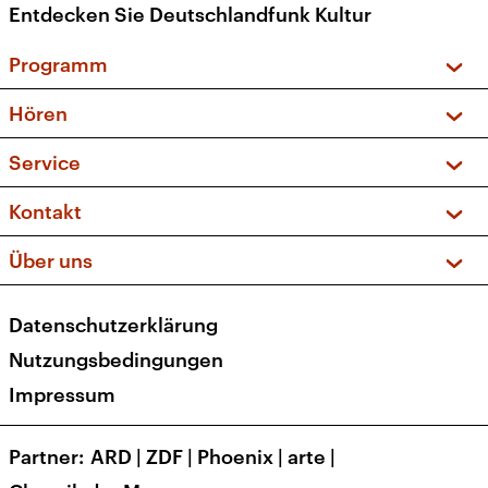
Entdecken Sie Deutschlandfunk Kultur
Programm
Vorschau und Rückschau
Hören
Sendungen und Podcasts
Livestream
Service
Musikliste
Frequenzen (UKW + DAB+)
FAQ
Kontakt
Kakadu – Das Kinderprogramm
Apps
Archiv
Hörerservice
Über uns
Newsletter
Social Media
Deutschlandradio
RSS
Datenschutzerklärung
Presse
Veranstaltungen
Nutzungsbedingungen
Karriere
Impressum
Transparenz
Korrekturen und Richtigstellungen
Partner
ARD
|
ZDF
|
Phoenix
|
arte
|
Barrierefreiheit