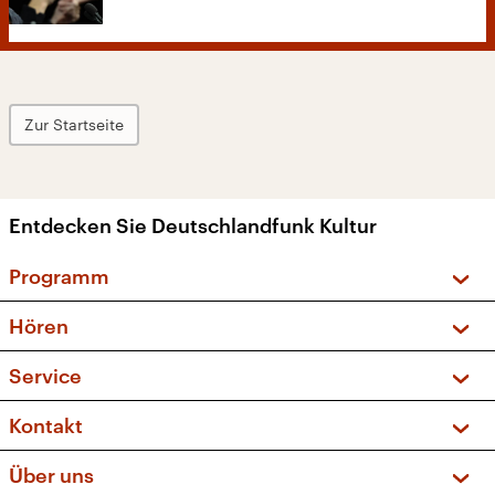
Zur Startseite
Entdecken Sie Deutschlandfunk Kultur
Programm
Vorschau und Rückschau
Hören
Sendungen und Podcasts
Livestream
Service
Musikliste
Frequenzen (UKW + DAB+)
FAQ
Kontakt
Kakadu – Das Kinderprogramm
Apps
Archiv
Hörerservice
Über uns
Newsletter