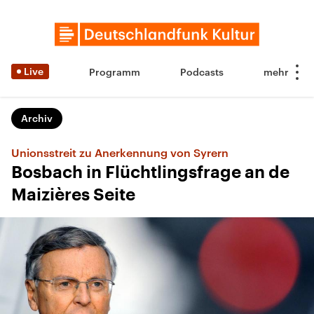
Live
Programm
Podcasts
Archiv
Unionsstreit zu Anerkennung von Syrern
Bosbach in Flüchtlingsfrage an de
Maizières Seite