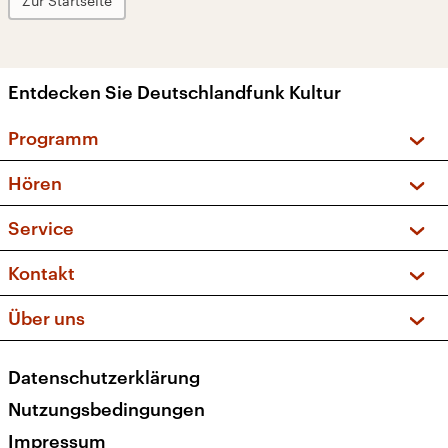
Zur Startseite
Entdecken Sie Deutschlandfunk Kultur
Programm
Vorschau und Rückschau
Hören
Sendungen und Podcasts
Livestream
Service
Musikliste
Frequenzen (UKW + DAB+)
FAQ
Kontakt
Kakadu – Das Kinderprogramm
Apps
Archiv
Hörerservice
Über uns
Newsletter
Social Media
Deutschlandradio
RSS
Datenschutzerklärung
Presse
Veranstaltungen
Nutzungsbedingungen
Karriere
Impressum