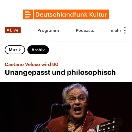
Live
Programm
Podcasts
Musik
Archiv
Caetano Veloso wird 80
Unangepasst und philosophisch