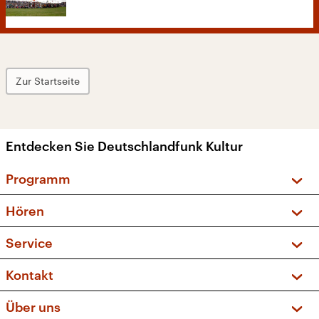
Zur Startseite
Entdecken Sie Deutschlandfunk Kultur
Programm
Vorschau und Rückschau
Hören
Sendungen und Podcasts
Livestream
Service
Musikliste
Frequenzen (UKW + DAB+)
FAQ
Kontakt
Kakadu – Das Kinderprogramm
Apps
Archiv
Hörerservice
Über uns
Newsletter