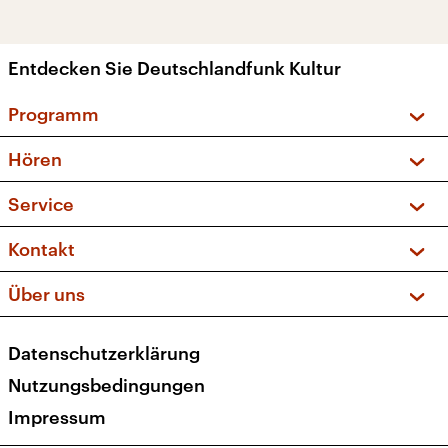
Entdecken Sie Deutschlandfunk Kultur
Programm
Vorschau und Rückschau
Hören
Sendungen und Podcasts
Livestream
Service
Musikliste
Frequenzen (UKW + DAB+)
FAQ
Kontakt
Kakadu – Das Kinderprogramm
Apps
Archiv
Hörerservice
Über uns
Newsletter
Social Media
Deutschlandradio
RSS
Datenschutzerklärung
Presse
Veranstaltungen
Nutzungsbedingungen
Karriere
Impressum
Transparenz