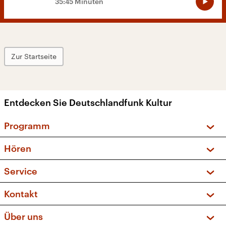
35:45 Minuten
Zur Startseite
Entdecken Sie Deutschlandfunk Kultur
Programm
Vorschau und Rückschau
Hören
Sendungen und Podcasts
Livestream
Service
Musikliste
Frequenzen (UKW + DAB+)
FAQ
Kontakt
Kakadu – Das Kinderprogramm
Apps
Archiv
Hörerservice
Über uns
Newsletter