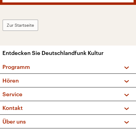
Zur Startseite
Entdecken Sie Deutschlandfunk Kultur
Programm
Vorschau und Rückschau
Hören
Sendungen und Podcasts
Livestream
Service
Musikliste
Frequenzen (UKW + DAB+)
FAQ
Kontakt
Kakadu – Das Kinderprogramm
Apps
Archiv
Hörerservice
Über uns
Newsletter
Social Media
Deutschlandradio
RSS