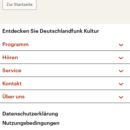
Zur Startseite
Entdecken Sie Deutschlandfunk Kultur
Programm
Vorschau und Rückschau
Hören
Sendungen und Podcasts
Livestream
Service
Musikliste
Frequenzen (UKW + DAB+)
FAQ
Kontakt
Kakadu – Das Kinderprogramm
Apps
Archiv
Hörerservice
Über uns
Newsletter
Social Media
Deutschlandradio
RSS
Datenschutzerklärung
Presse
Veranstaltungen
Nutzungsbedingungen
Karriere