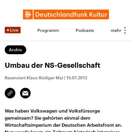
Live
Programm
Podcasts
Archiv
Umbau der NS-Gesellschaft
Rezensiert Klaus-Rüdiger Mai
|
15.07.2012
Email
Link
kopieren/teilen
Was haben Volkswagen und Volksfürsorge
gemeinsam? Sie gehörten einmal dem
Wirtschaftsimperium der Deutschen Arbeitsfront an.
Nun wurde kaum ein Zeitraum historisch intensiver