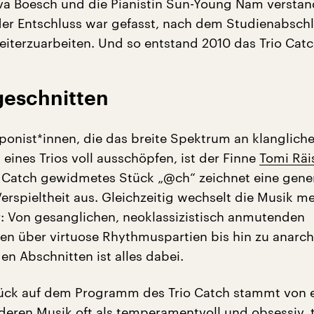
 Eva Boesch und die Pianistin Sun-Young Nam verstan
der Entschluss war gefasst, nach dem Studienabsch
terzuarbeiten. Und so entstand 2010 das Trio Catc
geschnitten
ponist*innen, die das breite Spektrum an klanglich
eines Trios voll ausschöpfen, ist der Finne
Tomi Räi
 Catch gewidmetes Stück „@ch“ zeichnet eine gener
erspieltheit aus. Gleichzeitig wechselt die Musik m
: Von gesanglichen, neoklassizistisch anmutenden
n über virtuose Rhythmuspartien bis hin zu anarc
en Abschnitten ist alles dabei.
ück auf dem Programm des Trio Catch stammt von e
deren Musik oft als temperamentvoll und obsessiv, t