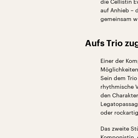
die Cellistin
auf Anhieb – 
gemeinsam wei
Aufs Trio zu
Einer der Kom
Möglichkeiten 
Sein dem Trio
rhythmische V
den Charakter
Legatopassage
oder rockartig
Das zweite St
Komponistin, 