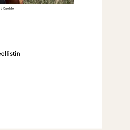
rt Ruehle
llistin