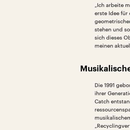
„Ich arbeite 
erste Idee fü
geometrischer
stehen und so
sich dieses O
meinen aktuel
Musikalische
Die 1991 gebo
ihrer Generat
Catch entstan
ressourcenspa
musikalischem
„Recyclingver