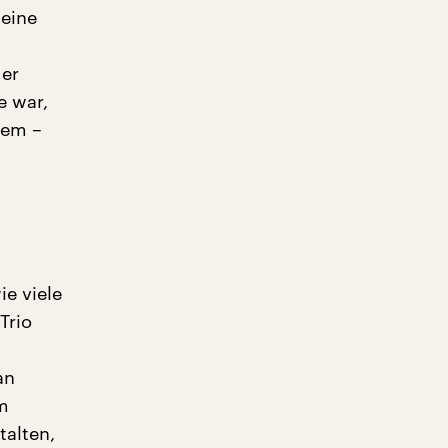
Meine
der
e war,
lem –
ie viele
Trio
an
m
alten,