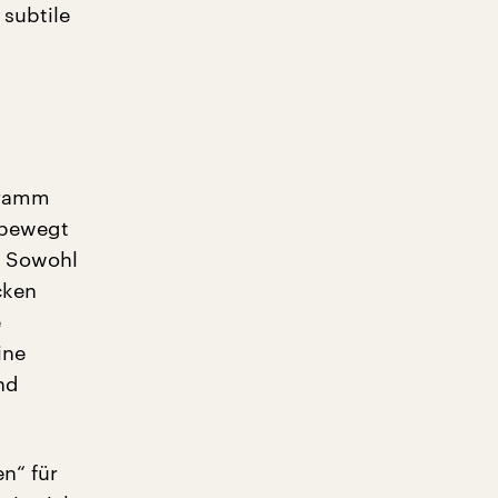
 subtile
gramm
k bewegt
. Sowohl
cken
e
ine
nd
n“ für