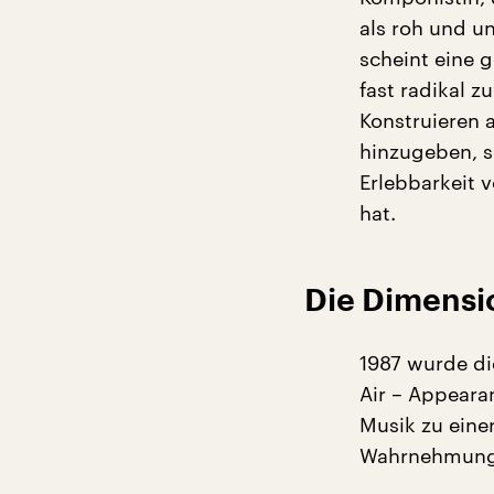
als roh und u
scheint eine 
fast radikal z
Konstruieren 
hinzugeben, se
Erlebbarkeit v
hat.
Die Dimensi
1987 wurde di
Air – Appearan
Musik zu eine
Wahrnehmung