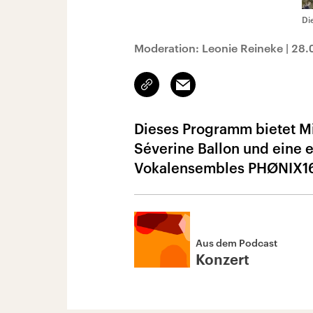
Di
Moderation: Leonie Reineke
|
28.
Link
Email
kopieren/teilen
Dieses Programm bietet Mi
Séverine Ballon und eine 
Vokalensembles PHØNIX16, 
Aus dem Podcast
Konzert