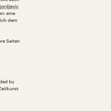
jordjevic
n: eine
 sich dem
ere Seiten
ded by
Zeitkunst