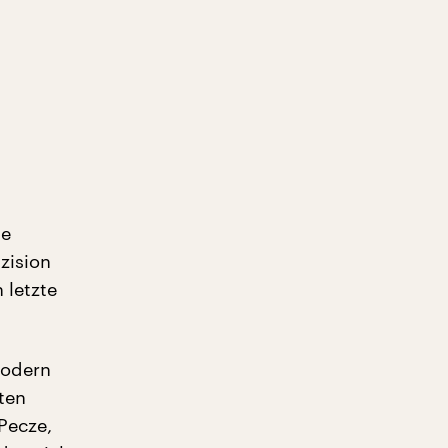
ie
zision
 letzte
Modern
ten
Pecze,