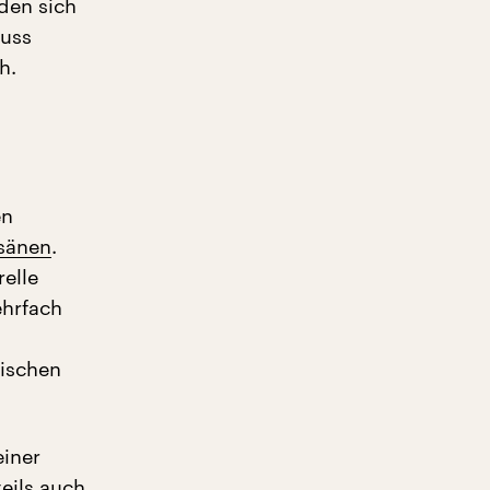
den sich
luss
h.
en
sänen
.
elle
ehrfach
hischen
iner
eils auch