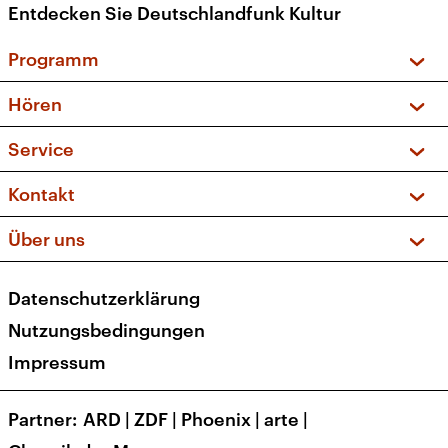
Entdecken Sie Deutschlandfunk Kultur
Programm
Vorschau und Rückschau
Hören
Sendungen und Podcasts
Livestream
Service
Musikliste
Frequenzen (UKW + DAB+)
FAQ
Kontakt
Kakadu – Das Kinderprogramm
Apps
Archiv
Hörerservice
Über uns
Newsletter
Social Media
Deutschlandradio
RSS
Datenschutzerklärung
Presse
Veranstaltungen
Nutzungsbedingungen
Karriere
Impressum
Transparenz
Korrekturen und Richtigstellungen
Partner
ARD
|
ZDF
|
Phoenix
|
arte
|
Barrierefreiheit