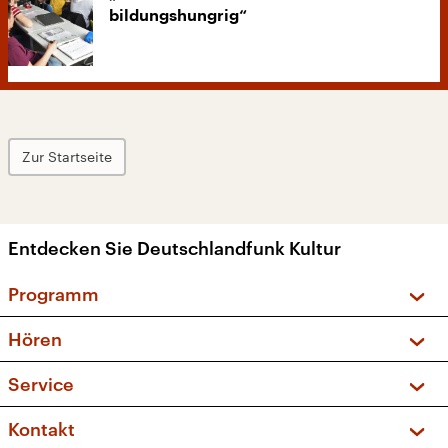
bildungshungrig“
Zur Startseite
Entdecken Sie Deutschlandfunk Kultur
Programm
Vorschau und Rückschau
Hören
Sendungen und Podcasts
Livestream
Service
Musikliste
Frequenzen (UKW + DAB+)
FAQ
Kontakt
Kakadu – Das Kinderprogramm