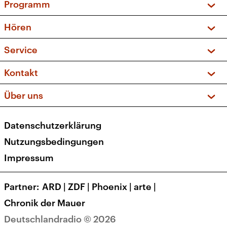
Programm
Vorschau und Rückschau
Hören
Sendungen und Podcasts
Livestream
Service
Musikliste
Frequenzen (UKW + DAB+)
FAQ
Kontakt
Kakadu – Das Kinderprogramm
Apps
Archiv
Hörerservice
Über uns
Newsletter
Social Media
Deutschlandradio
RSS
Datenschutzerklärung
Presse
Veranstaltungen
Nutzungsbedingungen
Karriere
Impressum
Transparenz
Korrekturen und Richtigstellungen
Partner
ARD
|
ZDF
|
Phoenix
|
arte
|
Barrierefreiheit
Chronik der Mauer
Deutschlandradio © 2026