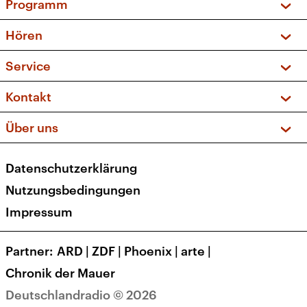
Programm
Vorschau und Rückschau
Hören
Sendungen und Podcasts
Livestream
Service
Musikliste
Frequenzen (UKW + DAB+)
FAQ
Kontakt
Kakadu – Das Kinderprogramm
Apps
Archiv
Hörerservice
Über uns
Newsletter
Social Media
Deutschlandradio
RSS
Datenschutzerklärung
Presse
Veranstaltungen
Nutzungsbedingungen
Karriere
Impressum
Transparenz
Korrekturen und Richtigstellungen
Partner
ARD
|
ZDF
|
Phoenix
|
arte
|
Barrierefreiheit
Chronik der Mauer
Deutschlandradio © 2026