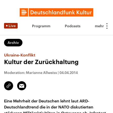
Live
Programm
Podcasts
Archiv
Ukraine-Konflikt
Kultur der Zurückhaltung
Moderation: Marianne Allweiss
|
04.04.2014
Email
Link
kopieren/teilen
Eine Mehrheit der Deutschen lehnt laut ARD-
Deutschlandtrend die in der NATO diskutierten
stärkeren Militäraktivitäten in Osteuropa ab. Infratest-