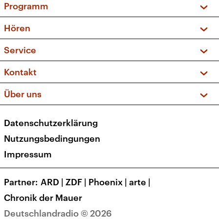
Programm
Vorschau und Rückschau
Hören
Sendungen und Podcasts
Livestream
Service
Musikliste
Frequenzen (UKW + DAB+)
FAQ
Kontakt
Kakadu – Das Kinderprogramm
Apps
Archiv
Hörerservice
Über uns
Newsletter
Social Media
Deutschlandradio
RSS
Datenschutzerklärung
Presse
Veranstaltungen
Nutzungsbedingungen
Karriere
Impressum
Transparenz
Korrekturen und Richtigstellungen
Partner
ARD
|
ZDF
|
Phoenix
|
arte
|
Barrierefreiheit
Chronik der Mauer
Deutschlandradio © 2026