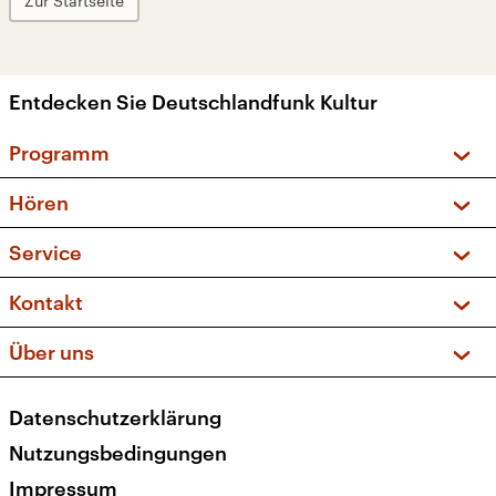
Zur Startseite
Entdecken Sie Deutschlandfunk Kultur
Programm
Vorschau und Rückschau
Hören
Sendungen und Podcasts
Livestream
Service
Musikliste
Frequenzen (UKW + DAB+)
FAQ
Kontakt
Kakadu – Das Kinderprogramm
Apps
Archiv
Hörerservice
Über uns
Newsletter
Social Media
Deutschlandradio
RSS
Datenschutzerklärung
Presse
Veranstaltungen
Nutzungsbedingungen
Karriere
Impressum