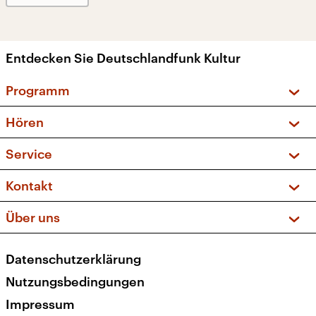
Entdecken Sie Deutschlandfunk Kultur
Programm
Vorschau und Rückschau
Hören
Sendungen und Podcasts
Livestream
Service
Musikliste
Frequenzen (UKW + DAB+)
FAQ
Kontakt
Kakadu – Das Kinderprogramm
Apps
Archiv
Hörerservice
Über uns
Newsletter
Social Media
Deutschlandradio
RSS
Datenschutzerklärung
Presse
Veranstaltungen
Nutzungsbedingungen
Karriere
Impressum
Transparenz