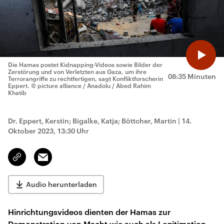
Die Hamas postet Kidnapping-Videos sowie Bilder der
Zerstörung und von Verletzten aus Gaza, um ihre
08:35 Minuten
Terrorangriffe zu rechtfertigen, sagt Konfliktforscherin
Eppert.
© picture alliance / Anadolu / Abed Rahim
Khatib
Dr. Eppert, Kerstin; Bigalke, Katja; Böttcher, Martin
|
14.
Oktober 2023, 13:30 Uhr
Email
Link
kopieren/teilen
Audio herunterladen
Hinrichtungsvideos dienten der Hamas zur
Demonstration von Macht wie auch als Legitimation