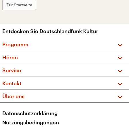
Zur Startseite
Entdecken Sie Deutschlandfunk Kultur
Programm
Vorschau und Rückschau
Hören
Sendungen und Podcasts
Livestream
Service
Musikliste
Frequenzen (UKW + DAB+)
FAQ
Kontakt
Kakadu – Das Kinderprogramm
Apps
Archiv
Hörerservice
Über uns
Newsletter
Social Media
Deutschlandradio
RSS
Datenschutzerklärung
Presse
Veranstaltungen
Nutzungsbedingungen
Karriere