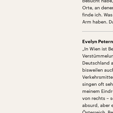
besucht habe,
Orte, an dene
finde ich. Was
Arm haben. Das
Evelyn Petern
„In Wien ist B
Verstümmelung
Deutschland a
bisweilen auch
Verkehrsmitte
singen oft se
meinem Eindru
von rechts – 
absurd, aber e
Österreich. Be