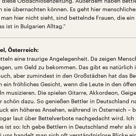
 diese Obdachlosenzeitung. Außerdem haben Bettle
n sie übernachten können. Es geht hier menschlicher
 man hier nicht sieht, sind bettelnde Frauen, die ei
 ist in Bulgarien Alltag.“
el, Österreich:
etteln eine traurige Angelegenheit. Da zeigen Mensc
en, um Geld zu bekommen. Das gibt es natürlich 
uch, aber zumindest in den Großstädten hat das Be
 ein fröhliches Gesicht, wenn die Leute in den öffen
ln musizieren. Die spielen Gitarre, Akkordeon, Geig
hr schön dazu. So genießen Bettler in Deutschland n
ck ein höheres Ansehen, während in Österreich – 
sogar laut über Bettelverbote nachgedacht wird. Ich
s ist so: Ich gebe Bettlern in Deutschland mehr als i
i uns handelt man sich oft verständnislose Blicke e