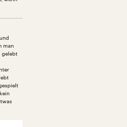
 und
en man
t gelebt
mter
lebt
gespielt
kein
etwas