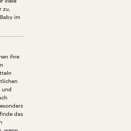
r viele
 zu,
n Baby im
hen ihre
in
tteln
tlichen
e und
ach
besonders
 finde das
n
in, wenn