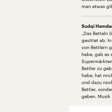
man etwas gib
Sudqi Hamdan
„Das Betteln 
gesittet ab. 
von Bettlern 
habe, gab es s
Supermärkten 
Bettler zu geb
habe, hat mic
und dazu noch
Bettler, sond
geben. Musik 