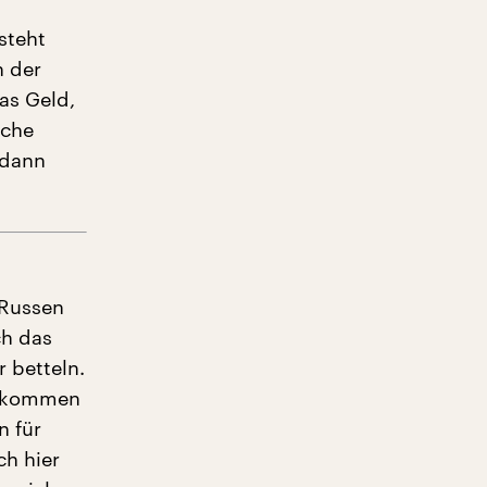
steht
n der
as Geld,
nche
 dann
 Russen
ch das
r betteln.
en kommen
n für
ch hier