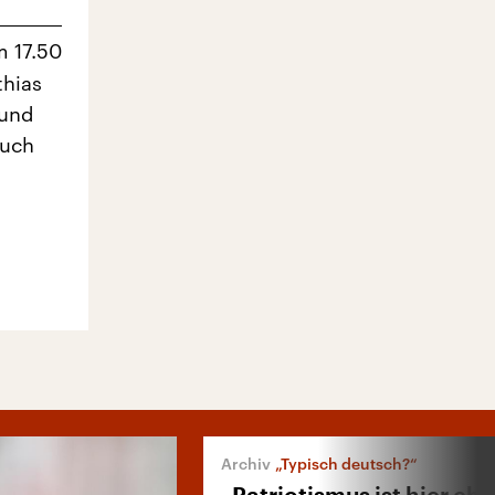
m 17.50
thias
rund
Buch
„Typisch deutsch?“