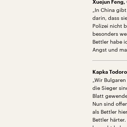
Xuejun Feng, 
„In China gib
darin, dass si
Polizei nicht
besonders wen
Bettler habe 
Angst und ma
Kapka Todorov
„Wir Bulgaren
die Sieger si
Blatt gewendet
Nun sind offe
als Bettler hi
Bettler härter