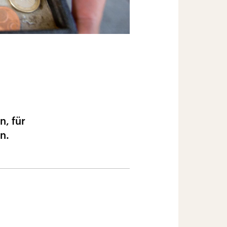
n, für
n.