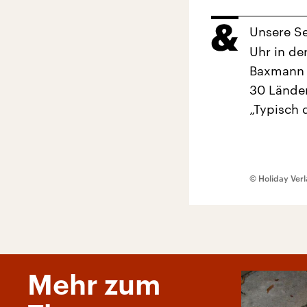
Unsere S
Uhr in de
Baxmann 
30 Länder
„Typisch 
© Holiday Ver
Mehr zum