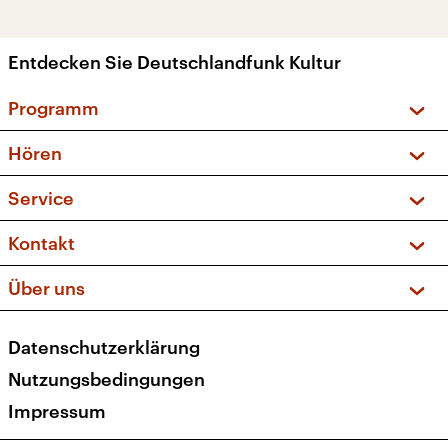
Entdecken Sie Deutschlandfunk Kultur
Programm
Vorschau und Rückschau
Hören
Sendungen und Podcasts
Livestream
Service
Musikliste
Frequenzen (UKW + DAB+)
FAQ
Kontakt
Kakadu – Das Kinderprogramm
Apps
Archiv
Hörerservice
Über uns
Newsletter
Social Media
Deutschlandradio
RSS
Datenschutzerklärung
Presse
Veranstaltungen
Nutzungsbedingungen
Karriere
Impressum
Transparenz