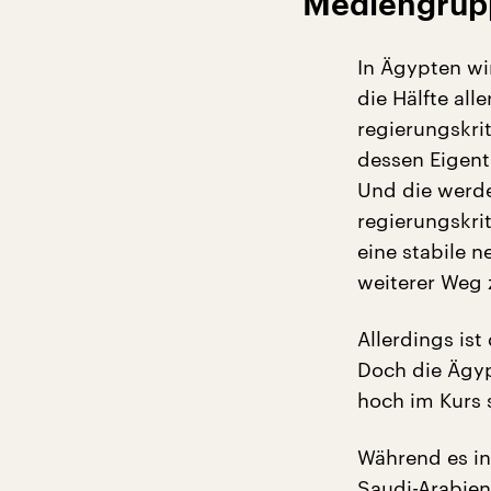
Mediengrup
In Ägypten wi
die Hälfte all
regierungskri
dessen Eigen
Und die werde
regierungskri
eine stabile 
weiterer Weg 
Allerdings ist
Doch die Ägyp
hoch im Kurs 
Während es in
Saudi-Arabien