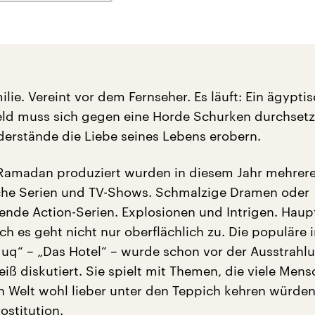
lie. Vereint vor dem Fernseher. Es läuft: Ein ägypti
eld muss sich gegen eine Horde Schurken durchset
derstände die Liebe seines Lebens erobern.
 Ramadan produziert wurden in diesem Jahr mehrer
che Serien und TV-Shows. Schmalzige Dramen oder
ende Action-Serien. Explosionen und Intrigen. Hau
h es geht nicht nur oberflächlich zu. Die populäre 
duq“ – „Das Hotel“ – wurde schon vor der Ausstrahl
iß diskutiert. Sie spielt mit Themen, die viele Mens
n Welt wohl lieber unter den Teppich kehren würden
ostitution.