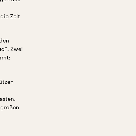
die Zeit
 den
uq“. Zwei
mmt:
ützen
asten.
 großen