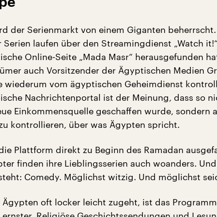
pe
rd der Serienmarkt von einem Giganten beherrscht.
er Serien laufen über den Streamingdienst „Watch it!“
tische Online-Seite „Mada Masr“ herausgefunden hat
tümer auch Vorsitzender der Ägyptischen Medien G
 wiederum vom ägyptischen Geheimdienst kontrolli
tische Nachrichtenportal ist der Meinung, dass so ni
neue Einkommensquelle geschaffen wurde, sondern a
zu kontrollieren, über was Ägypten spricht.
 die Plattform direkt zu Beginn des Ramadan ausgefa
ter finden ihre Lieblingsserien auch woanders. Un
steht: Comedy. Möglichst witzig. Und möglichst sei
 Ägypten oft locker leicht zugeht, ist das Programm
 ernster. Religiöse Geschichtssendungen und Lesu