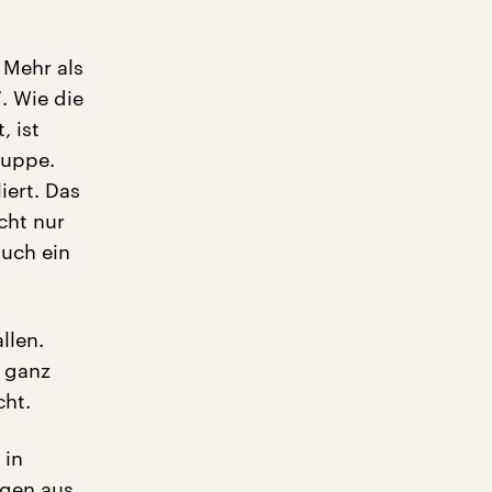
 Mehr als
. Wie die
, ist
ruppe.
ert. Das
cht nur
uch ein
llen.
d ganz
cht.
 in
ngen aus