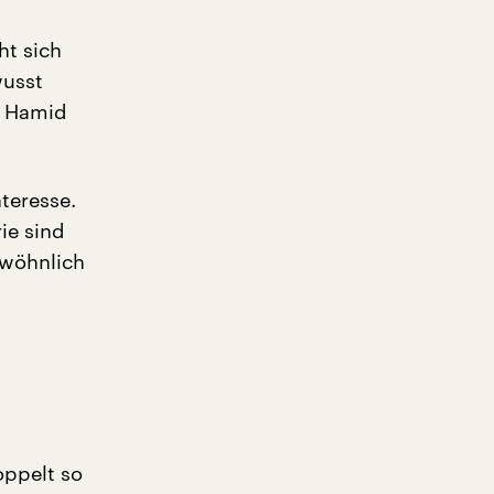
ht sich
wusst
t Hamid
teresse.
ie sind
ewöhnlich
ppelt so