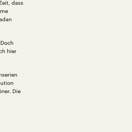
Zeit, dass
rme
madan
. Doch
ch hier
hserien
tution
ner. Die