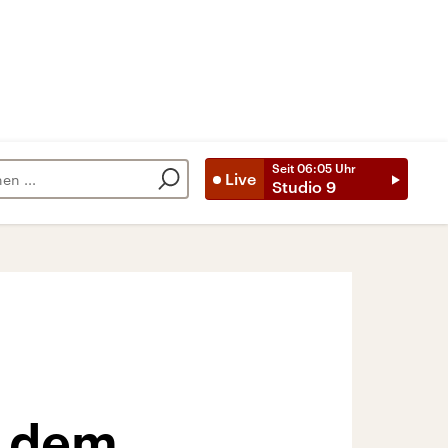
Seit
06:05
Uhr
Live
Studio 9
r dem