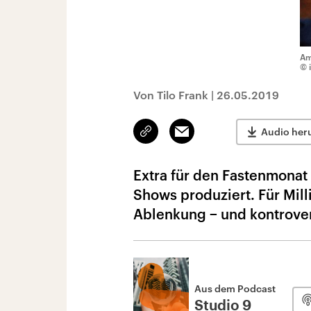
Am
© 
Von Tilo Frank
|
26.05.2019
Link
Email
Audio her
kopieren/teilen
Extra für den Fastenmona
Shows produziert. Für Mil
Ablenkung − und kontrover
Aus dem Podcast
Studio 9