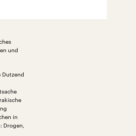
sches
zen und
e Dutzend
ptsache
irakische
ung
chen in
: Drogen,