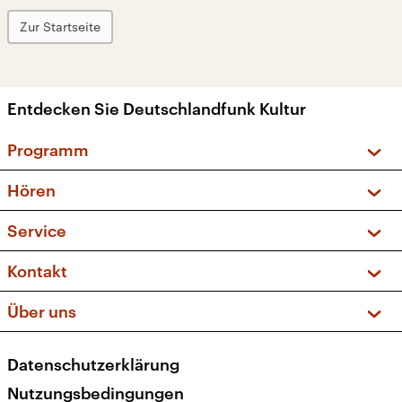
Zur Startseite
Entdecken Sie Deutschlandfunk Kultur
Programm
Vorschau und Rückschau
Hören
Sendungen und Podcasts
Livestream
Service
Musikliste
Frequenzen (UKW + DAB+)
FAQ
Kontakt
Kakadu – Das Kinderprogramm
Apps
Archiv
Hörerservice
Über uns
Newsletter
Social Media
Deutschlandradio
RSS
Datenschutzerklärung
Presse
Veranstaltungen
Nutzungsbedingungen