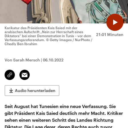
Karikatur des Präsidenten Kais Saied mit der
arabischen Aufschrift „Nein zur Herrschaft eines
21:01 Minuten
Diktators“ bei einer Demonstration in Tunis – vor dem
Verfassungsreferendum.
© Getty Images / NurPhoto /
Chedly Ben Ibrahim
Von Sarah Mersch
|
06.10.2022
Email
Link
kopieren/teilen
Audio herunterladen
Seit August hat Tunesien eine neue Verfassung. Sie
gibt Präsident Kais Saied deutlich mehr Macht. Kritiker
sehen einen weiteren Schritt des Landes Richtung
Diktatur. Die Lage derer, deren Rechte auch zuvor